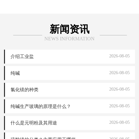
新闻资讯
NEWS INFORMATION
2026-08-05
介绍工业盐
2026-08-05
纯碱
2026-08-05
氯化镁的种类
2026-08-05
纯碱生产玻璃的原理是什么？
2026-08-05
什么是元明粉及其用途
2026-08-05