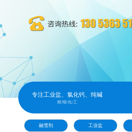
专注工业盐、氯化钙、纯碱
精/细/化/工
融雪剂
工业盐