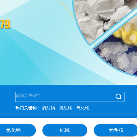
热门关键词：
硫酸钠、硫酸镁、氧化镁
氯化钙
纯碱
元明粉