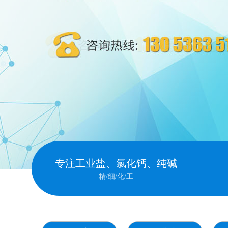
专注工业盐、氯化钙、纯碱
精/细/化/工